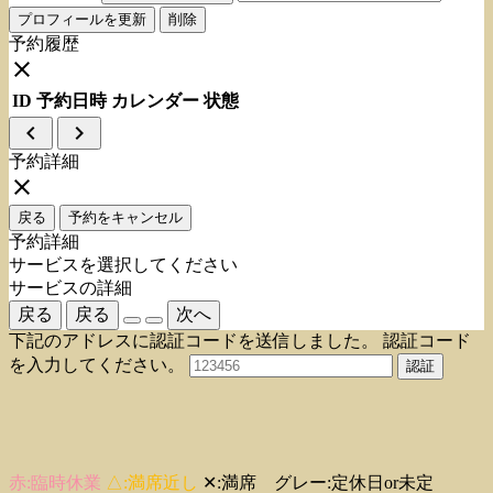
プロフィールを更新
削除
予約履歴
close
ID
予約日時
カレンダー
状態
navigate_before
navigate_next
予約詳細
close
戻る
予約をキャンセル
予約詳細
サービスを選択してください
サービスの詳細
戻る
戻る
次へ
下記のアドレスに認証コードを送信しました。
認証コード
を入力してください。
認証
赤:臨時休業
△:満席近し
✕:満席 グレー:定休日or未定