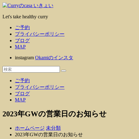
コ
ン
Let's take healthy curry
テ
ン
ご予約
ツ
プライバシーポリシー
へ
ブログ
ス
MAP
キ
ッ
instagram
Okamiのインスタ
プ
ご予約
プライバシーポリシー
ブログ
MAP
2023年GWの営業日のお知らせ
ホームページ
未分類
2023年GWの営業日のお知らせ