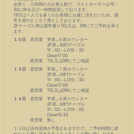
全席１．５時間の入れ替え制で、ラストオーダーは15：
30に枠を広げ一時間拡張しております。
13日は一人でも多くのお客様にお越し頂きたいため、通
常６席のところ７席としております。
2Fテーブル席は通常通りTEL又は、DMにてご予約を承り
ます。
１０日
昼営業 1F席_６席カウンター
2F席_4席1テーブル
11：00～L.O15：30
Close17:00
夜営業 TEL又はDMにてご相談
１３日
昼営業 1F席_７席カウンター
2F席_4席1テーブル
11：00～L.O15：30
Close17:00
夜営業 TEL又はDMにてご相談
１４日
昼営業 1F席_６席カウンター
2F席_4席1テーブル
11：00～L.O14：00
Close15:30
夜営業 無し
１３日は店内混雑が予想されますので、ご予約時間に遅
れなくお越し頂きますようよろしくお願い申し上げま