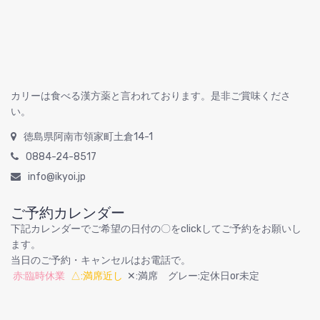
カリーは食べる漢方薬と言われております。是非ご賞味くださ
い。
徳島県阿南市領家町土倉14-1
0884-24-8517
info@ikyoi.jp
ご予約カレンダー
下記カレンダーでご希望の日付の〇をclickしてご予約をお願いし
ます。
当日のご予約・キャンセルはお電話で。
赤:臨時休業
△:満席近し
✕:満席 グレー:定休日or未定