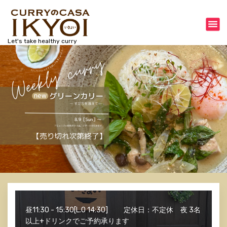
コ
ン
テ
ン
Let's take healthy curry
ツ
へ
ス
キ
ッ
プ
昼11:30 - 15:30[L.O 14:30] 定休日：不定休 夜 3名
以上+ドリンクでご予約承ります