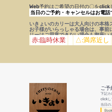
Web予約はご希望の日付の〇をcli
当日のご予約・キャンセルはお電話
いきょいのカリーは大人向けの本格
お子様がいらっしゃる場合は、事前
リーはご用意できない場合も御座い
赤:臨時休業
△:満席近し
ご予
下記カ
cli
当日の
Boo