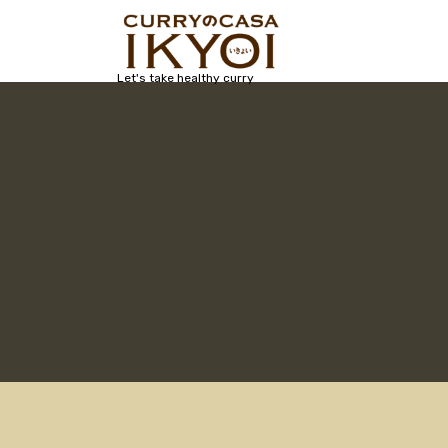
コ
ン
テ
ン
Let's take healthy curry
ツ
へ
ス
キ
ッ
プ