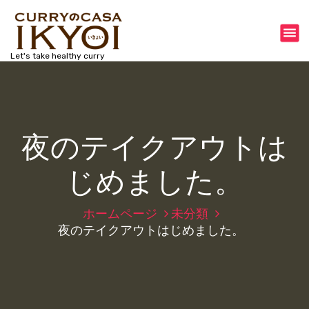
コ
ン
テ
ン
Let's take healthy curry
ツ
へ
ス
キ
ッ
夜のテイクアウトは
プ
じめました。
ホームページ
未分類
夜のテイクアウトはじめました。