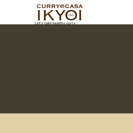
コ
ン
テ
ン
Let's take healthy curry
ツ
へ
ス
キ
ッ
プ