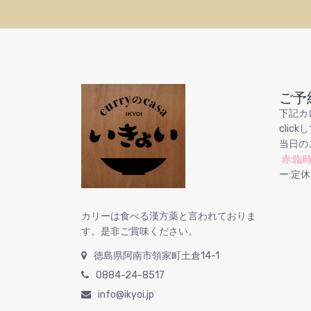
ご予
下記カ
cli
当日の
赤:臨
ー:定休
カリーは食べる漢方薬と言われておりま
す。是非ご賞味ください。
徳島県阿南市領家町土倉14-1
0884-24-8517
info@ikyoi.jp